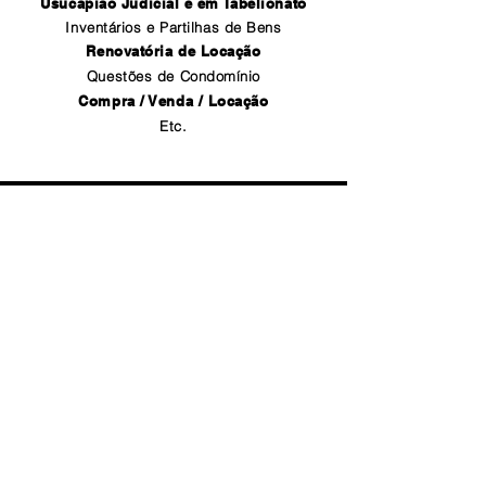
Usucapião Judicial e em Tabelionato
Inventários e Partilhas de Bens
Renovatória de Locação
Questões de Condomínio
Compra / Venda / Locação
Etc.
ORÇAMENTO SEM COMPROMISSO
AVALIE SEU CASO
FALE COM UM ADVOGADO PELO
WHATSAPP